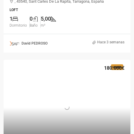
, 43540, Sant Carles De La Rapita, Tarragona, España
LOFT
1
0
5,00
Dormitorio
Baño
m²
Hace 3 semanas
David PEDROSO
180.000€
VENTA