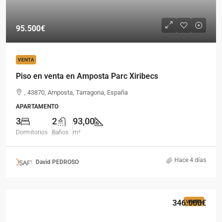
95.500€
VENTA
Piso en venta en Amposta Parc Xiribecs
, 43870, Amposta, Tarragona, España
APARTAMENTO
3
2
93,00
Dormitorios
Baños
m²
Hace 4 días
David PEDROSO
346.000€
VENTA