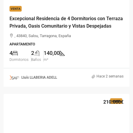
VENTA
Excepcional Residencia de 4 Dormitorios con Terraza
Privada, Oasis Comunitario y Vistas Despejadas
, 43840, Salou, Tarragona, España
APARTAMENTO
4
2
140,00
Dormitorios
Baños
m²
Hace 2 semanas
Lluís LLABERIA ADELL
210.000€
VENTA