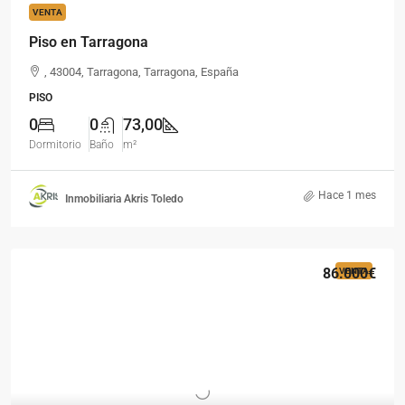
VENTA
Piso en Tarragona
, 43004, Tarragona, Tarragona, España
PISO
0
0
73,00
Dormitorio
Baño
m²
Hace 1 mes
Inmobiliaria Akris Toledo
86.000€
VENTA