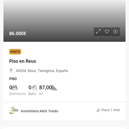
86.000€
VENTA
Piso en Reus
, 43204, Reus, Tarragona, España
PISO
0
0
87,00
Dormitorio
Baño
m²
Hace 1 mes
Inmobiliaria Akris Toledo