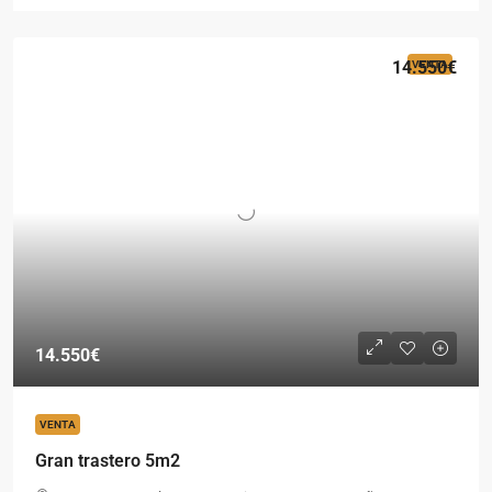
14.550€
VENTA
14.550€
VENTA
Gran trastero 5m2