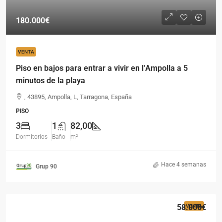
180.000€
VENTA
Piso en bajos para entrar a vivir en l’Ampolla a 5
minutos de la playa
, 43895, Ampolla, L, Tarragona, España
PISO
3
1
82,00
Dormitorios
Baño
m²
Hace 4 semanas
Grup 90
58.000€
VENTA