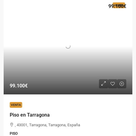
99.100€
VENTA
99.100€
VENTA
Piso en Tarragona
, 43001, Tarragona, Tarragona, España
PISO