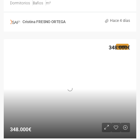
Dormitorios
Baños
m²
Hace 4 días
Cristina FRESNO ORTEGA
348.000€
VENTA
348.000€