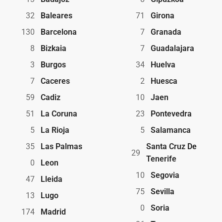
32
Baleares
71
Girona
130
Barcelona
7
Granada
8
Bizkaia
7
Guadalajara
3
Burgos
34
Huelva
7
Caceres
2
Huesca
59
Cadiz
10
Jaen
51
La Coruna
23
Pontevedra
5
La Rioja
5
Salamanca
35
Las Palmas
Santa Cruz De
29
Tenerife
0
Leon
10
Segovia
47
Lleida
75
Sevilla
13
Lugo
0
Soria
174
Madrid