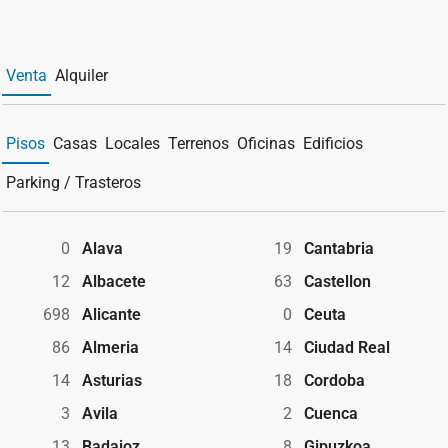
Venta
Alquiler
Pisos
Casas
Locales
Terrenos
Oficinas
Edificios
Parking / Trasteros
0
Alava
19
Cantabria
12
Albacete
63
Castellon
698
Alicante
0
Ceuta
86
Almeria
14
Ciudad Real
14
Asturias
18
Cordoba
3
Avila
2
Cuenca
13
Badajoz
8
Gipuzkoa