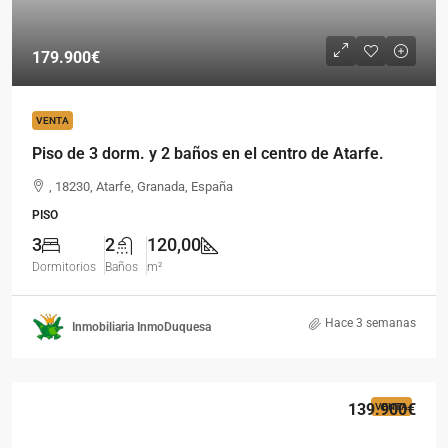
179.900€
VENTA
Piso de 3 dorm. y 2 baños en el centro de Atarfe.
, 18230, Atarfe, Granada, España
PISO
3
2
120,00
Dormitorios
Baños
m²
Hace 3 semanas
Inmobiliaria InmoDuquesa
139.900€
VENTA