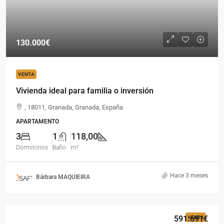
130.000€
VENTA
Vivienda ideal para familia o inversión
, 18011, Granada, Granada, España
APARTAMENTO
3
1
118,00
Dormitorios
Baño
m²
Hace 3 meses
Bárbara MAQUIEIRA
591.691€
VENTA