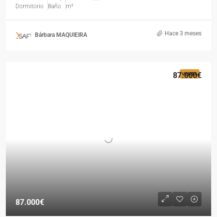
Dormitorio
Baño
m²
Hace 3 meses
Bárbara MAQUIEIRA
87.000€
VENTA
87.000€