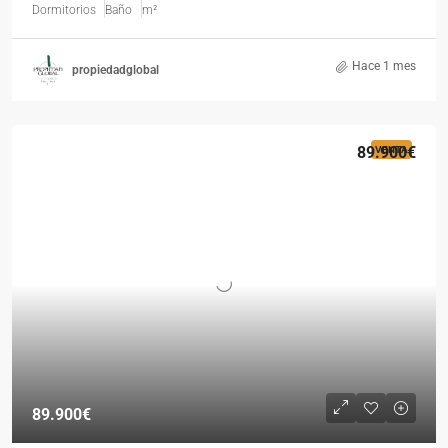
Dormitorios
Baño
m²
Hace 1 mes
propiedadglobal
89.900€
VENTA
89.900€