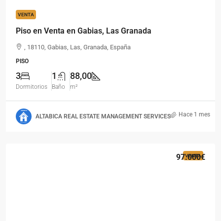
VENTA
Piso en Venta en Gabias, Las Granada
, 18110, Gabias, Las, Granada, España
PISO
3
1
88,00
Dormitorios
Baño
m²
Hace 1 mes
ALTABICA REAL ESTATE MANAGEMENT SERVICES
97.000€
VENTA