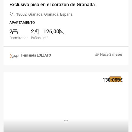
Exclusivo piso en el corazón de Granada
, 18002, Granada, Granada, España
APARTAMENTO
2
2
126,00
Dormitorios
Baños
m²
Hace 2 meses
Fernanda LOLLATO
130.000€
VENTA