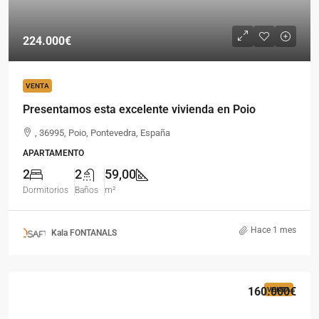
224.000€
VENTA
Presentamos esta excelente vivienda en Poio
, 36995, Poio, Pontevedra, España
APARTAMENTO
2
2
59,00
Dormitorios
Baños
m²
Hace 1 mes
Kala FONTANALS
160.000€
VENTA