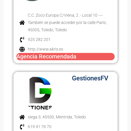
C.C. Zoco Europa C/Viena, 2 .- Local 10 ----
También se puede acceder por la calle París,
45005, Toledo, Toledo
925 282 201
http://www.akris.es
Agencia Recomendada
GestionesFV
siega 3, 45930, Mentrida, Toledo
619 41 76 70