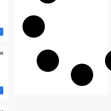
s
0€
s