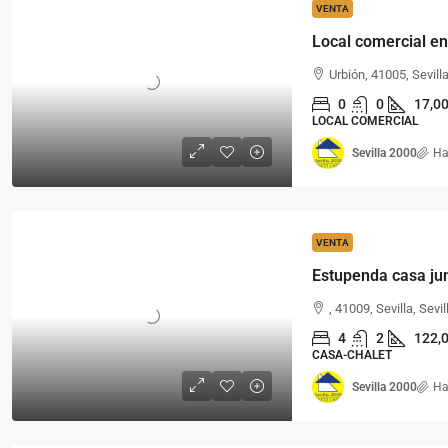
VENTA
Urbión, 41005, Sevill
0
0
17,0
LOCAL COMERCIAL
Sevilla 2000
Ha
VENTA
Estupenda casa jun
, 41009, Sevilla, Sevi
4
2
122,
CASA-CHALET
Sevilla 2000
Ha