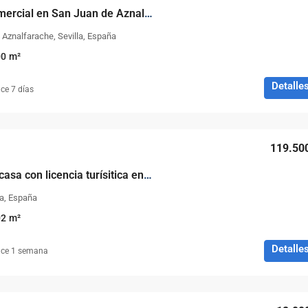
Magnifico local comercial en San Juan de Aznalfarache, Barrio Alto!!!
 Aznalfarache, Sevilla, España
00
m²
Detalle
ce 7 días
119.50
Gran oportunidad, casa con licencia turísitica en Alanis!!!
la, España
02
m²
Detalle
ce 1 semana