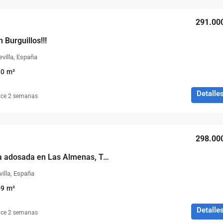
291.00
 Burguillos!!!
evilla, España
80
m²
Detalle
ce 2 semanas
298.00
Estupenda vivienda adosada en Las Almenas, Tomares!!!
villa, España
69
m²
Detalle
ce 2 semanas