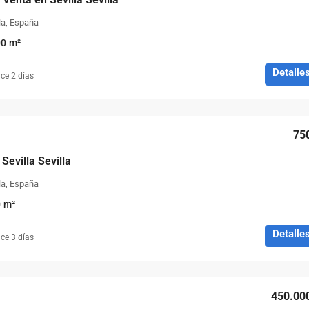
lla, España
00
m²
Detalle
ce 2 días
75
 Sevilla Sevilla
lla, España
0
m²
Detalle
ce 3 días
450.00