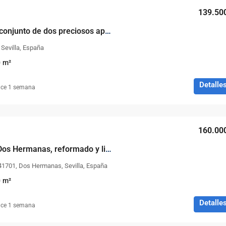
139.50
Gran oportunidad, conjunto de dos preciosos apartamentos rurales en Constantina!!!
 Sevilla, España
0
m²
Detalle
ce 1 semana
160.00
Acogedor piso en Dos Hermanas, reformado y listo para entrar a vivir
41701, Dos Hermanas, Sevilla, España
0
m²
Detalle
ce 1 semana