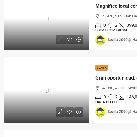
, 41920, San Juan De
0
2
399,
LOCAL COMERCIAL
Sevilla 2000
Ha
VENTA
, 41380, Alanis, Sevil
3
2
146,
CASA-CHALET
Sevilla 2000
Ha