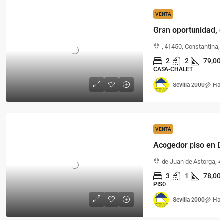
VENTA
, 41450, Constantina,
2
2
79,0
CASA-CHALET
Sevilla 2000
Ha
VENTA
de Juan de Astorga, 
3
1
78,0
PISO
Sevilla 2000
Ha