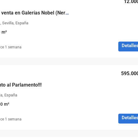
12.00
Local comercial en venta en Galerías Nobel (Nervión)
a, Sevilla, España
0
m²
Detalle
ce 1 semana
595.00
to al Parlamento!!!
lla, España
00
m²
Detalle
ce 1 semana