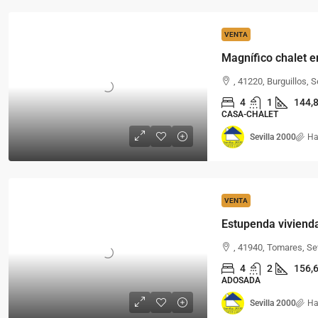
VENTA
Magnífico chalet en
, 41220, Burguillos, S
4
1
144,
CASA-CHALET
Sevilla 2000
Ha
VENTA
, 41940, Tomares, Se
4
2
156,
ADOSADA
Sevilla 2000
Ha