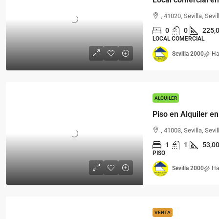
, 41020, Sevilla, Sevi
0
0
225,
LOCAL COMERCIAL
Sevilla 2000
Ha
ALQUILER
Piso en Alquiler en
, 41003, Sevilla, Sevi
1
1
53,0
PISO
Sevilla 2000
Ha
VENTA