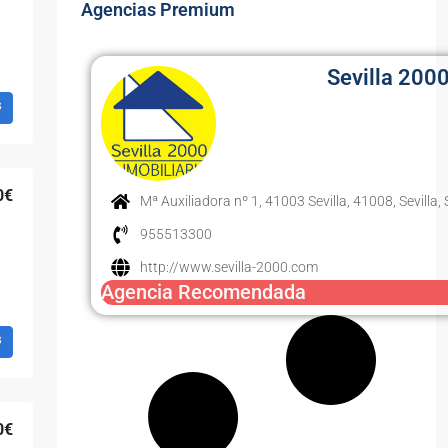
Agencias Premium
Sevilla 200
s
0€
Mª Auxiliadora nº 1, 41003 Sevilla, 41008, Sevilla, S
955513300
http://www.sevilla-2000.com
Agencia Recomendada
s
0€